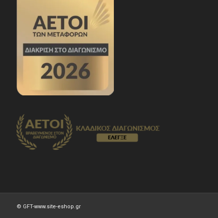
© GFT-
www.site-eshop.gr