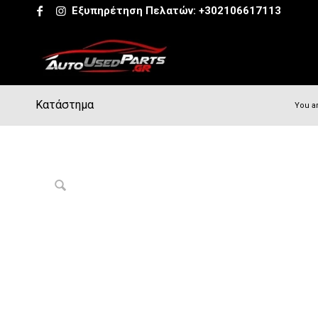
Εξυπηρέτηση Πελατών:
+302106617113
Κατάστημα
You a