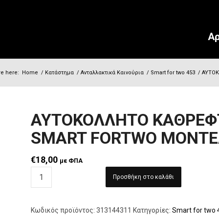
Αρ
re here:
Home
/
Κατάστημα
/
Ανταλλακτικά Καινούρια
/
Smart for two 453
/
ΑΥΤΟΚ
ΑΥΤΟΚΟΛΛΗΤΟ ΚΑΘΡΕΦ
SMART FORTWO MΟΝΤΕ
€
18,00
με ΦΠΑ
Προσθήκη στο καλάθι
Κωδικός προϊόντος:
313144311
Κατηγορίες:
Smart for two 