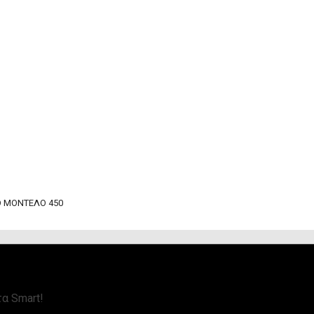
O ΜΟΝΤΕΛΟ 450
α Smart!