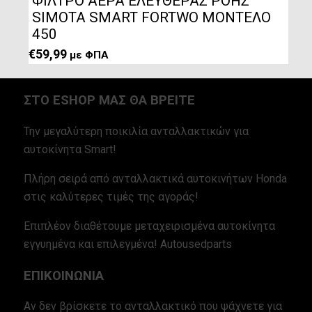
ΦΙΛΤΡΟ ΑΕΡΑ ΕΛΕΥΘΕΡΑΣ ΡΟΗΣ
SIMOTA SMART FORTWO ΜΟΝΤΕΛΟ
450
€
59,99
με ΦΠΑ
ΣΤΟ ESHOP ΜΑΣ ΘΑ ΒΡΕΙΤΕ
Την μεγαλύτερη ποικιλία ανταλλακτικών για
αυτοκίνητα Smart!
Πλήρη σειρά από ανταλλακτικά αυτοκινήτων Honda
στις καλύτερες τιμές της αγοράς!
Επιπλέον διαθέτουμε μεταχειρισμένα αυτοκίνητα
εγγυημένα και επιλεγμένα! Autousedparts
ΕΠΙΚΟΙΝΩΝΙΑ
Αν δεν βρίσκετε το ανταλλακτικό που ψάχνετε για