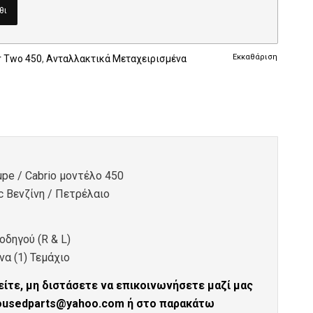
θι
Εκκαθάριση
r Two 450
,
Ανταλλακτικά Μεταχειρισμένα
pe / Cabrio μοντέλο 450
c Βενζίνη / Πετρέλαιο
οδηγού (R & L)
α (1) Τεμάχιο
ίτε, μη διστάσετε να επικοινωνήσετε μαζί μας
tousedparts@yahoo.com ή στο παρακάτω