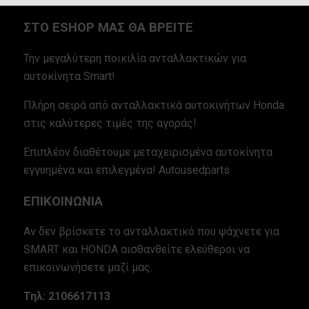
ΣΤΟ ESHOP ΜΑΣ ΘΑ ΒΡΕΙΤΕ
Την μεγαλύτερη ποικιλία ανταλλακτικών για
αυτοκίνητα Smart!
Πλήρη σειρά από ανταλλακτικά αυτοκινήτων Honda
στις καλύτερες τιμές της αγοράς!
Επιπλέον διαθέτουμε μεταχειρισμένα αυτοκίνητα
εγγυημένα και επιλεγμένα! Autousedparts
ΕΠΙΚΟΙΝΩΝΙΑ
Αν δεν βρίσκετε το ανταλλακτικό που ψάχνετε για
SMART και HONDA αισθανθείτε ελεύθεροι να
επικοινωνήσετε μαζί μας.
Τηλ: 2106617113