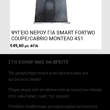
ΨΥΓΕΙΟ ΝΕΡΟΥ ΓΙΑ SMART FORTWO
COUPE/CABRIO ΜΟΝΤΕΛΟ 451
€
49,60
με ΦΠΑ
ΣΤΟ ESHOP ΜΑΣ ΘΑ ΒΡΕΙΤΕ
Την μεγαλύτερη ποικιλία ανταλλακτικών για
αυτοκίνητα Smart!
Πλήρη σειρά από ανταλλακτικά αυτοκινήτων Honda
στις καλύτερες τιμές της αγοράς!
Επιπλέον διαθέτουμε μεταχειρισμένα αυτοκίνητα