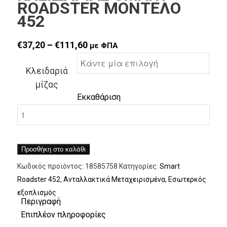
ROADSTER ΜΟΝΤΕΛΟ
452
Price range: €37,20 through €111,60
€
37,20
–
€
111,60
με ΦΠΑ
Κλειδαριά
μίζας
Εκκαθάριση
Προσθήκη στο καλάθι
Κωδικός προϊόντος:
18585758
Κατηγορίες:
Smart
Roadster 452
,
Ανταλλακτικά Μεταχειρισμένα
,
Εσωτερκός
εξοπλισμός
Περιγραφή
Επιπλέον πληροφορίες