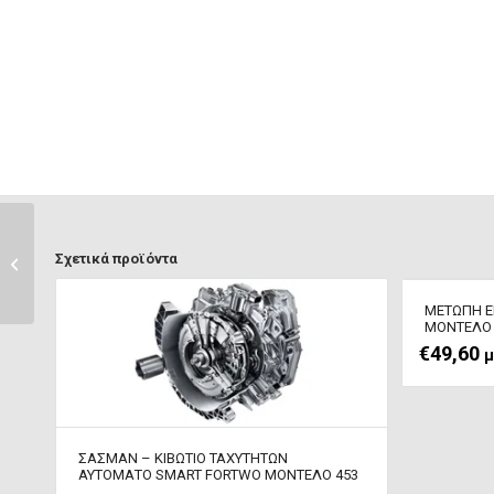
ΤΑΠΑ ΡΕΖΕΡΒΟΥΑΡ –
Σχετικά προϊόντα
ΠΟΡΤΑΚΙ ΒΕΝΖΙΝΗΣ
SMART...
METΩΠΗ Ε
MΟΝΤΕΛΟ 
€
49,60
μ
ΣΑΣΜΑΝ – ΚΙΒΩΤΙΟ ΤΑΧΥΤΗΤΩΝ
ΑΥΤΟΜΑΤΟ SMART FORTWO ΜΟΝΤΕΛΟ 453