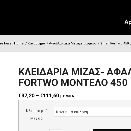
Αρ
re here:
Home
/
Κατάστημα
/
Ανταλλακτικά Μεταχειρισμένα
/
Smart For Two 450
ΚΛΕΙΔΑΡΙΑ ΜΙΖΑΣ- ΑΦΑ
FORTWO ΜΟΝΤΕΛΟ 450
Price range: €37,20 through €111,60
€
37,20
–
€
111,60
με ΦΠΑ
Κλειδαριά
Μίζας