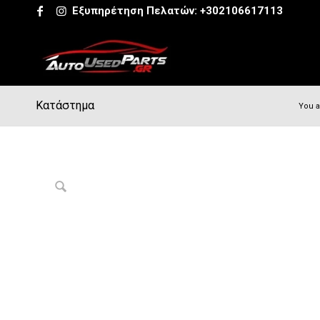
Εξυπηρέτηση Πελατών:
+302106617113
Κατάστημα
You a