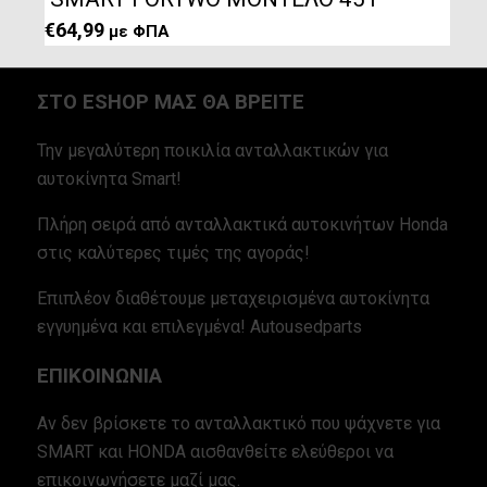
€
64,99
με ΦΠΑ
ΣΤΟ ESHOP ΜΑΣ ΘΑ ΒΡΕΙΤΕ
Την μεγαλύτερη ποικιλία ανταλλακτικών για
αυτοκίνητα Smart!
Πλήρη σειρά από ανταλλακτικά αυτοκινήτων Honda
στις καλύτερες τιμές της αγοράς!
Επιπλέον διαθέτουμε μεταχειρισμένα αυτοκίνητα
εγγυημένα και επιλεγμένα! Autousedparts
ΕΠΙΚΟΙΝΩΝΙΑ
Αν δεν βρίσκετε το ανταλλακτικό που ψάχνετε για
SMART και HONDA αισθανθείτε ελεύθεροι να
επικοινωνήσετε μαζί μας.