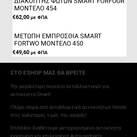
ΔΙΑΚΟΠΤΗΣ ΦΩΤΩΝ SMART FORFOUR
ΜΟΝΤΕΛΟ 454
€
62,00
με ΦΠΑ
METΩΠΗ ΕΜΠΡΟΣΘΙΑ SMART
FORTWO MΟΝΤΕΛΟ 450
€
49,60
με ΦΠΑ
ΣΤΟ ESHOP ΜΑΣ ΘΑ ΒΡΕΙΤΕ
Την μεγαλύτερη ποικιλία ανταλλακτικών για
αυτοκίνητα Smart!
Πλήρη σειρά από ανταλλακτικά αυτοκινήτων Honda
στις καλύτερες τιμές της αγοράς!
Επιπλέον διαθέτουμε μεταχειρισμένα αυτοκίνητα
εγγυημένα και επιλεγμένα! Autousedparts