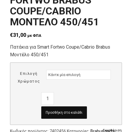
FORTWO BRABUS
COUPE/CABRIO
ΜΟΝΤΕΛΟ 450/451
€
31,00
με ΦΠΑ
Πατάκια για Smart Fortwo Coupe/Cabrio Brabus
Μοντέλο 450/451
Επιλογή
Χρώματος
Προσθήκη στο καλάθι
Εκκαθάριση
Κωδικός προϊόντος:
7402456
Κατηγορίες:
Brabus parts
,