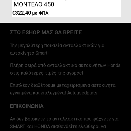
ΜΟΝΤΕΛΟ 450
€
322,40
με ΦΠΑ
ΣΤΟ ESHOP ΜΑΣ ΘΑ ΒΡΕΙΤΕ
Την μεγαλύτερη ποικιλία ανταλλακτικών για
αυτοκίνητα Smart!
Πλήρη σειρά από ανταλλακτικά αυτοκινήτων Honda
στις καλύτερες τιμές της αγοράς!
Επιπλέον διαθέτουμε μεταχειρισμένα αυτοκίνητα
εγγυημένα και επιλεγμένα! Autousedparts
ΕΠΙΚΟΙΝΩΝΙΑ
Αν δεν βρίσκετε το ανταλλακτικό που ψάχνετε για
SMART και HONDA αισθανθείτε ελεύθεροι να