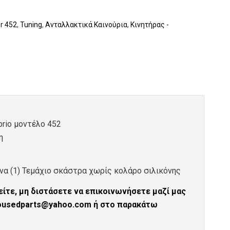
r 452
,
Tuning
,
Ανταλλακτικά Καινούρια
,
Κινητήρας -
brio μοντέλο 452
η
να (1) Τεμάχιο σκάστρα χωρίς κολάρο σιλικόνης
ίτε, μη διστάσετε να επικοινωνήσετε μαζί μας
tousedparts@yahoo.com ή στο παρακάτω