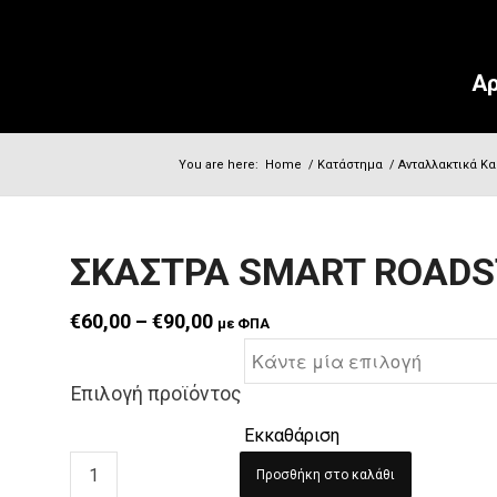
Αρ
You are here:
Home
/
Κατάστημα
/
Ανταλλακτικά Κα
ΣΚΑΣΤΡΑ SMART ROADS
Price range: €60,00 through €90,00
€
60,00
–
€
90,00
με ΦΠΑ
Επιλογή προϊόντος
Εκκαθάριση
Προσθήκη στο καλάθι