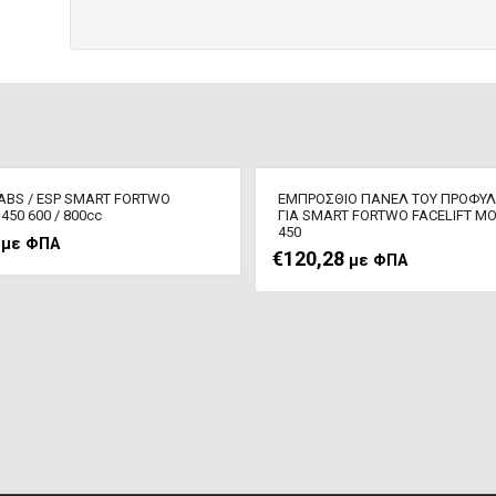
BS / ESP SMART FORTWO
ΕΜΠΡΟΣΘΙΟ ΠΑΝΕΛ ΤΟΥ ΠΡΟΦΥ
50 600 / 800cc
ΓΙΑ SMART FORTWO FACELIFT Μ
450
με ΦΠΑ
€
120,28
με ΦΠΑ