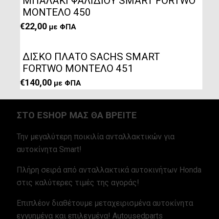
ΜΠΑΛΑΚΙ ΨΑΛΙΔΙΟΥ SMART FORTWO
ΜΟΝΤΕΛΟ 450
€
22,00
με ΦΠΑ
ΔΙΣΚΟ ΠΛΑΤΟ SACHS SMART
FORTWO ΜΟΝΤΕΛΟ 451
€
140,00
με ΦΠΑ
ΣΤΟ ESHOP ΜΑΣ ΘΑ ΒΡΕΙΤΕ
Την μεγαλύτερη ποικιλία ανταλλακτικών για
αυτοκίνητα Smart!
Πλήρη σειρά από ανταλλακτικά αυτοκινήτων Honda
στις καλύτερες τιμές της αγοράς!
Επιπλέον διαθέτουμε μεταχειρισμένα αυτοκίνητα
εγγυημένα και επιλεγμένα! Autousedparts