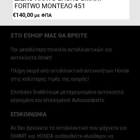
FORTWO ΜΟΝΤΕΛΟ 451
€
140,00
με ΦΠΑ
ΣΤΟ ESHOP ΜΑΣ ΘΑ ΒΡΕΙΤΕ
Την μεγαλύτερη ποικιλία ανταλλακτικών για
αυτοκίνητα Smart!
Πλήρη σειρά από ανταλλακτικά αυτοκινήτων Honda
στις καλύτερες τιμές της αγοράς!
Επιπλέον διαθέτουμε μεταχειρισμένα αυτοκίνητα
εγγυημένα και επιλεγμένα! Autousedparts
ΕΠΙΚΟΙΝΩΝΙΑ
Αν δεν βρίσκετε το ανταλλακτικό που ψάχνετε για
SMART και HONDA αισθανθείτε ελεύθεροι να