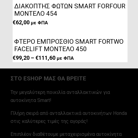
ΔΙΑΚΟΠΤΗΣ ΦΩΤΩΝ SMART FORFOUR
ΜΟΝΤΕΛΟ 454
€
62,00
με ΦΠΑ
ΦΤΕΡO ΕΜΠΡΟΣΘΙΟ SMART FORTWO
FACELIFT ΜΟΝΤΕΛΟ 450
Price range: €99,20 through €111,60
€
99,20
–
€
111,60
με ΦΠΑ
ΣΤΟ ESHOP ΜΑΣ ΘΑ ΒΡΕΙΤΕ
Την μεγαλύτερη ποικιλία ανταλλακτικών για
αυτοκίνητα Smart!
Πλήρη σειρά από ανταλλακτικά αυτοκινήτων Honda
στις καλύτερες τιμές της αγοράς!
Επιπλέον διαθέτουμε μεταχειρισμένα αυτοκίνητα