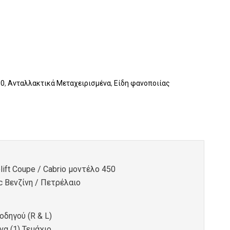
50
,
Ανταλλακτικά Μεταχειρισμένα
,
Είδη φανοποιίας
ift Coupe / Cabrio μοντέλο 450
c Βενζίνη / Πετρέλαιο
οδηγού (R & L)
α (1) Τεμάχιο