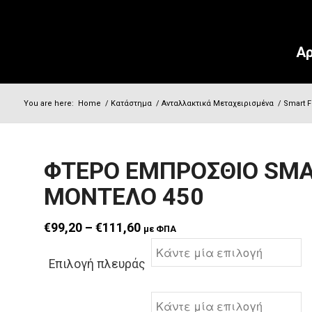
Αρ
You are here:
Home
/
Κατάστημα
/
Ανταλλακτικά Μεταχειρισμένα
/
Smart F
ΦΤΕΡO ΕΜΠΡΟΣΘΙΟ SMA
ΜΟΝΤΕΛΟ 450
Price range: €99,20 through €111,60
€
99,20
–
€
111,60
με ΦΠΑ
Επιλογή πλευράς