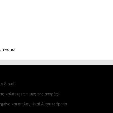
ΝΤΕΛΟ 453
α Smart!
ις καλύτερες τιμές της αγοράς!
ημένα και επιλεγμένα! Autousedparts