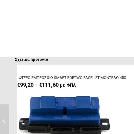
Σχετικά προϊόντα
ΦΤΕΡO ΕΜΠΡΟΣΘΙΟ SMART FORTWO FACELIFT ΜΟΝΤΕΛΟ 450
Price range: €99,20 through €111,60
€
99,20
–
€
111,60
με ΦΠΑ
ΕΜΠΡΟΣΘΙΟ ΦΤΕΡΟ
SMART ROADSTER
ΜΟΝΤΕΛΟ 452