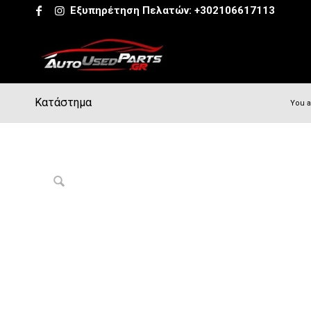
Εξυπηρέτηση Πελατών:
+302106617113
Κατάστημα
You a