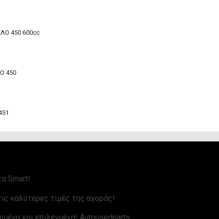
ΛΟ 450 600cc
Ο 450
451
α Smart!
ις καλύτερες τιμές της αγοράς!
ημένα και επιλεγμένα! Autousedparts