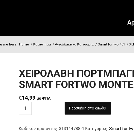
Αρ
u are here:
Home
/
Κατάστημα
/
Ανταλλακτικά Καινούρια
/
Smart for two 451
/
ΧΕ
ΧΕΙΡΟΛΑΒΗ ΠΟΡΤΜΠΑΓ
SMART FORTWO ΜΟΝΤΕ
€
14,99
με ΦΠΑ
Προσθήκη στο καλάθι
Κωδικός προϊόντος:
313144788-1
Κατηγορίες:
Smart for tw