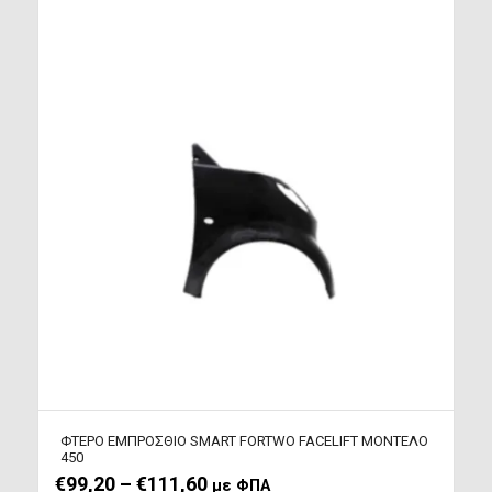
ΦΤΕΡO ΕΜΠΡΟΣΘΙΟ SMART FORTWO FACELIFT ΜΟΝΤΕΛΟ
450
Price range: €99,20 through €111,60
€
99,20
–
€
111,60
με ΦΠΑ